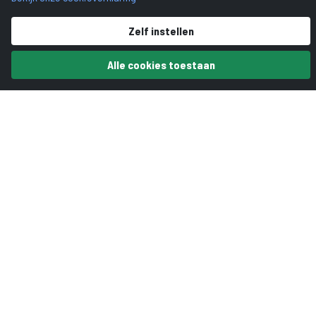
Zelf instellen
Alle cookies toestaan
Beatrix College
Locatie:
Ketelhavenstraat 3, Tilburg
Opleidingen:
vmbo-tl, havo, atheneum
Aantal leerlingen:
ca. 2.000
Bijzonderheden:
tweetalig onderwijs, 5M Anders Leren
Meer informatie? Neem
contact op met
Sandra Frusch