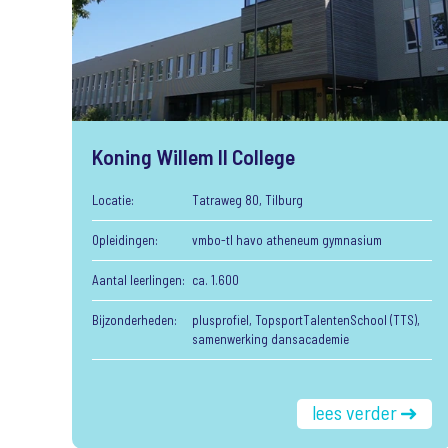
Koning Willem II College
Locatie:
Tatraweg 80, Tilburg
Opleidingen:
vmbo-tl havo atheneum gymnasium
Aantal leerlingen:
ca. 1.600
Bijzonderheden:
plusprofiel, TopsportTalentenSchool (TTS),
samenwerking dansacademie
lees verder