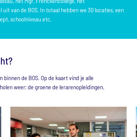
Nassau, het Mgr. Frenckencollege, het
it van de BOS. In totaal hebben we 30 locaties, een
cept, schoolniveau etc.
cht?
n binnen de BOS. Op de kaart vind je alle
cholen weer; de groene de lerarenopleidingen.