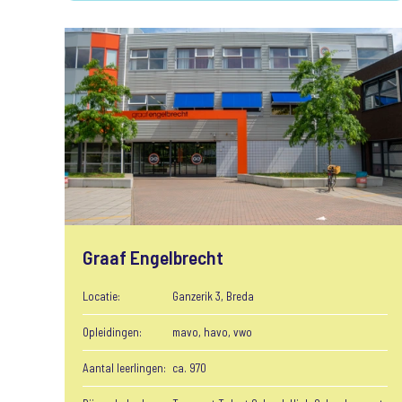
Graaf Engelbrecht
Locatie:
Ganzerik 3, Breda
Opleidingen:
mavo, havo, vwo
Aantal leerlingen:
ca. 970