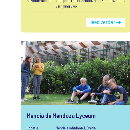
Bijzonderheden:
Topsport Talent School, High Schools, sport,
verrijking vwo
lees verder
Mencia de Mendoza Lyceum
Locatie:
Mendelssohnlaan 1, Breda