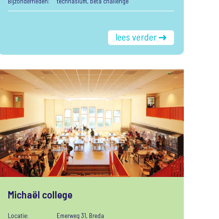
Bijzonderheden:
technasium, bèta challenge
lees verder
Michaël college
Locatie:
Emerweg 31, Breda