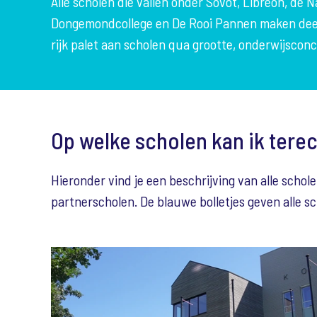
Alle scholen die vallen onder Sovot, Libréon, de 
Dongemondcollege en De Rooi Pannen maken deel u
rijk palet aan scholen qua grootte, onderwijscon
Op welke scholen kan ik tere
Hieronder vind je een beschrijving van alle schole
partnerscholen. De blauwe bolletjes geven alle s