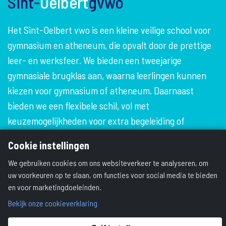
Sint-
Oelbert
gvwo
Het Sint-Oelbert vwo is een kleine veilige school voor
gymnasium en atheneum, die opvalt door de prettige
leer- en werksfeer. We bieden een tweejarige
gymnasiale brugklas aan, waarna leerlingen kunnen
kiezen voor gymnasium of atheneum. Daarnaast
bieden we een flexibele schil, vol met
keuzemogelijkheden voor extra begeleiding of
mogelijkheden om talenten te ontwikkelen. De school
Cookie instellingen
is gevestigd in een karakteristiek sfeervol gebouw,
We gebruiken cookies om ons websiteverkeer te analyseren, om
omgeven door veel groen.
uw voorkeuren op te slaan, om functies voor social media te bieden
en voor marketingdoeleinden.
Bekijk onze cookieverklaring