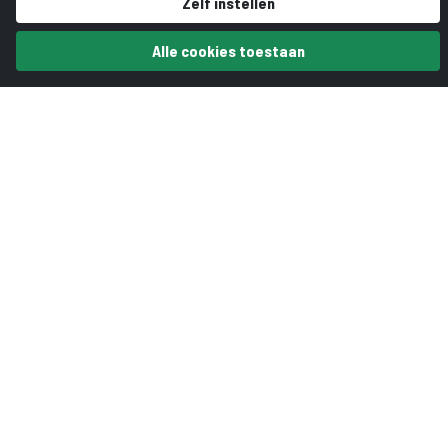
Zelf instellen
Alle cookies toestaan
Sint-Oelbert vwo
Locatie:
Warandelaan 3, Oosterhout
Opleidingen:
gymnasium en atheneum
Aantal leerlingen:
ca. 600
Bijzonderheden:
begaafdheidsprofielschool, veel keuze om talent te
ontwikkelen
Meer informatie? Neem
contact op met
Eric Kruis