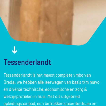
Tessenderlandt
Tessenderlandt is het meest complete vmbo van
Breda: we hebben alle leerwegen van basis t/m mavo
en diverse technische, economische en zorg &
welzijnprofielen in huis. Met dit uitgebreid
opleidingsaanbod, een betrokken docententeam en