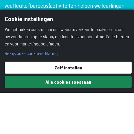
veel leuke (beroeps)activiteiten helpen we leerlingen
op weg naar een waardevol diploma.
Cookie instellingen
We gebruiken cookies om ons websiteverkeer te analyseren, om
uw voorkeuren op te slaan, om functies voor social media te bieden
en voor marketingdoeleinden.
Bekijk onze cookieverklaring
Zelf instellen
Alle cookies toestaan
Tessenderlandt
Locatie:
Van Riebeecklaan 2, Breda
Opleidingen:
vmbo-b, vmbo-k, vmbo-gt