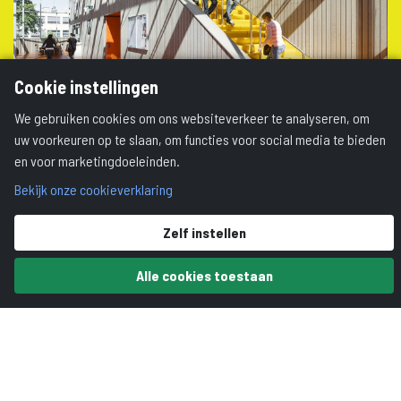
Cookie instellingen
We gebruiken cookies om ons websiteverkeer te analyseren, om
uw voorkeuren op te slaan, om functies voor social media te bieden
SOVOT
en voor marketingdoeleinden.
Locatie:
Tatraweg 80, Tilburg
Bekijk onze cookieverklaring
Zelf instellen
Meer informatie? Neem
contact op met
Mado Remkes
Alle cookies toestaan
bel
mail
website